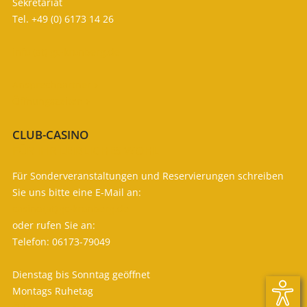
Sekretariat
Tel. +49 (0) 6173 14 26
info (at) gc-kronberg.de
Ansprechpartner

Öffnungszeiten

CLUB-CASINO
FÜR IHR LEIBLICHES WOHL
Für Sonderveranstaltungen und Reservierungen schreiben
Sie uns bitte eine E-Mail an:
casino (at) gc-kronberg.de
oder rufen Sie an:
Telefon: 06173-79049
Dienstag bis Sonntag geöffnet
Montags Ruhetag