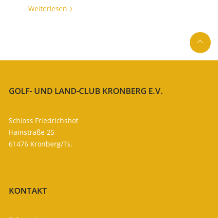
Weiterlesen

GOLF- UND LAND-CLUB KRONBERG E.V.
SO ERREICHEN SIE UNS
Schloss Friedrichshof
Hainstraße 25
61476 Kronberg/Ts.
Route planen

KONTAKT
WIR SIND FÜR SIE DA