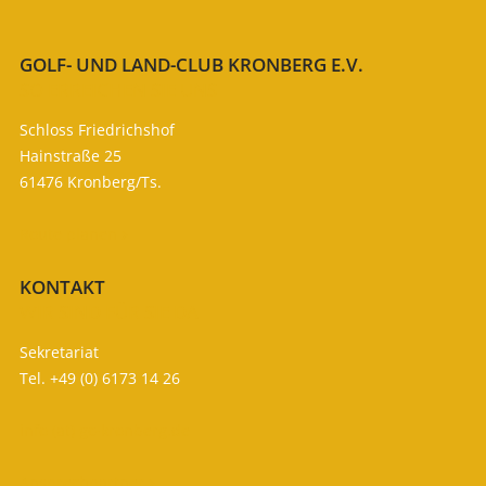
GOLF- UND LAND-CLUB KRONBERG E.V.
SO ERREICHEN SIE UNS
Schloss Friedrichshof
Hainstraße 25
61476 Kronberg/Ts.
Route planen

KONTAKT
WIR SIND FÜR SIE DA
Sekretariat
Tel. +49 (0) 6173 14 26
info (at) gc-kronberg.de
Ansprechpartner
