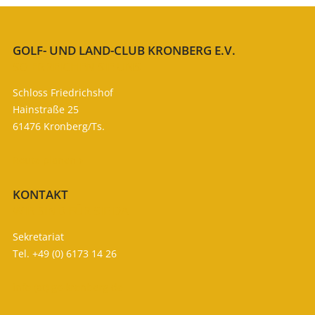
GOLF- UND LAND-CLUB KRONBERG E.V.
SO ERREICHEN SIE UNS
Schloss Friedrichshof
Hainstraße 25
61476 Kronberg/Ts.
Route planen

KONTAKT
WIR SIND FÜR SIE DA
Sekretariat
Tel. +49 (0) 6173 14 26
info (at) gc-kronberg.de