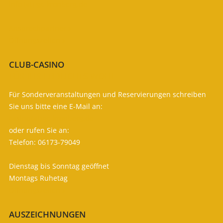
info (at) gc-kronberg.de
Ansprechpartner

Öffnungszeiten

CLUB-CASINO
FÜR IHR LEIBLICHES WOHL
Für Sonderveranstaltungen und Reservierungen schreiben
Sie uns bitte eine E-Mail an:
casino (at) gc-kronberg.de
oder rufen Sie an:
Telefon: 06173-79049
Dienstag bis Sonntag geöffnet
Montags Ruhetag
Öffnungszeiten

AUSZEICHNUNGEN