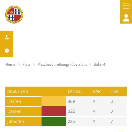



Home
Platz
Platzbeschreibung/ -übersicht
Bahn 4
ABSCHLAG
LÄNGE
PAR
HCP
Herren
369
4
3
322
4
3
Damen
Junioren
225
4
7