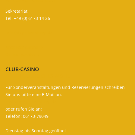
Sekretariat
Tel. +49 (0) 6173 14 26
info (at) gc-kronberg.de
Ansprechpartner

Öffnungszeiten

CLUB-CASINO
FÜR IHR LEIBLICHES WOHL
Für Sonderveranstaltungen und Reservierungen schreiben
Sie uns bitte eine E-Mail an:
casino (at) gc-kronberg.de
oder rufen Sie an:
Telefon: 06173-79049
Dienstag bis Sonntag geöffnet