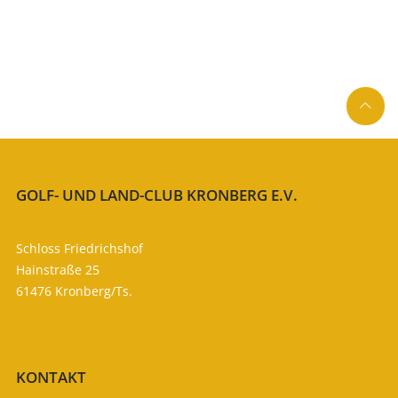

GOLF- UND LAND-CLUB KRONBERG E.V.
SO ERREICHEN SIE UNS
Schloss Friedrichshof
Hainstraße 25
61476 Kronberg/Ts.
Route planen

KONTAKT
WIR SIND FÜR SIE DA