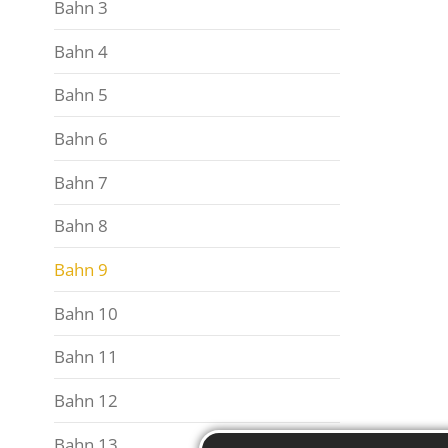
Bahn 3
Bahn 4
Bahn 5
Bahn 6
Bahn 7
Bahn 8
Bahn 9
Bahn 10
Bahn 11
Bahn 12
Bahn 13