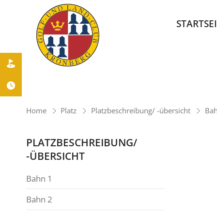
STARTSE


Home
Platz
Platzbeschreibung/ -übersicht
Bah
PLATZBESCHREIBUNG/
-ÜBERSICHT
Bahn 1
Bahn 2