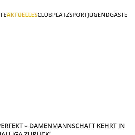
ITE
AKTUELLES
CLUB
PLATZ
SPORT
JUGEND
GÄSTE
PERFEKT – DAMENMANNSCHAFT KEHRT IN
NALLIGA ZURÜCK!