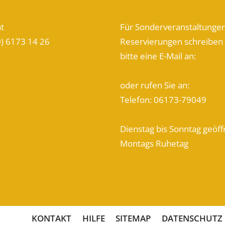
D FÜR SIE DA
FÜR IHR LEIBLICHES
at
Für Sonderveranstaltunge
0) 6173 14 26
Reservierungen schreiben 
bitte eine E-Mail an:
gc-kronberg.de
casino (at) gc-kronberg.de
oder rufen Sie an:
partner
Telefon: 06173-79049

zeiten

Dienstag bis Sonntag geöff
Montags Ruhetag
Öffnungszeiten

KONTAKT
HILFE
SITEMAP
DATENSCHUTZ