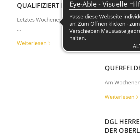
QUALIFIZIERT FÜR DAS DM AK 14 FINA
Letztes Wochenende hat
DM-Vorausscheid
im GC S
…
Weiterlesen
QUERFELDE
Am Wochenende
Weiterlesen
DGL HERRE
DER OBERL