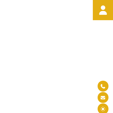



