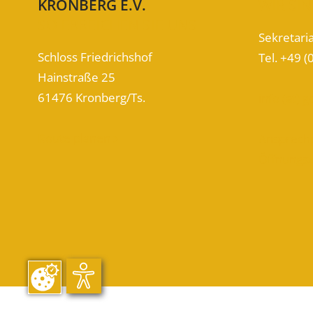
KRONBERG E.V.
WIR SIN
SO ERREICHEN SIE UNS
Sekretari
Schloss Friedrichshof
Tel. +49 (
Hainstraße 25
61476 Kronberg/Ts.
info (at) 
Route planen
Ansprech

Öffnungs