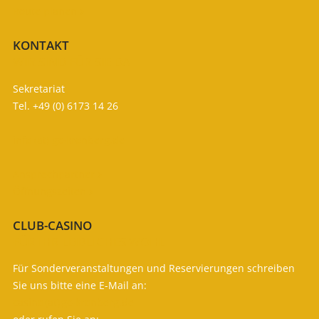
Route planen

KONTAKT
WIR SIND FÜR SIE DA
Sekretariat
Tel. +49 (0) 6173 14 26
info (at) gc-kronberg.de
Ansprechpartner

Öffnungszeiten

CLUB-CASINO
FÜR IHR LEIBLICHES WOHL
Für Sonderveranstaltungen und Reservierungen schreiben
Sie uns bitte eine E-Mail an:
casino (at) gc-kronberg.de