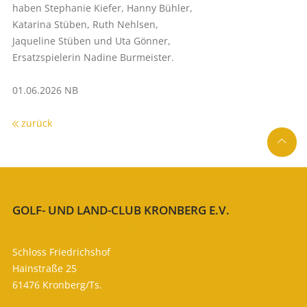
haben Stephanie Kiefer, Hanny Bühler,
Katarina Stüben, Ruth Nehlsen,
Jaqueline Stüben und Uta Gönner,
Ersatzspielerin Nadine Burmeister.
01.06.2026 NB
zurück

GOLF- UND LAND-CLUB KRONBERG E.V.
SO ERREICHEN SIE UNS
Schloss Friedrichshof
Hainstraße 25
61476 Kronberg/Ts.