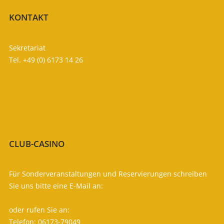
KONTAKT
WIR SIND FÜR SIE DA
Sekretariat
Tel. +49 (0) 6173 14 26
info (at) gc-kronberg.de
Ansprechpartner

Öffnungszeiten

CLUB-CASINO
FÜR IHR LEIBLICHES WOHL
Für Sonderveranstaltungen und Reservierungen schreiben
Sie uns bitte eine E-Mail an:
casino (at) gc-kronberg.de
oder rufen Sie an:
Telefon: 06173-79049