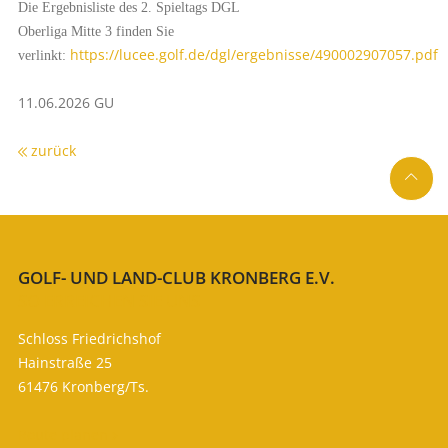
Die Ergebnisliste des 2. Spieltags DGL
Oberliga Mitte 3 finden Sie
https://lucee.golf.de/dgl/ergebnisse/490002907057.pdf
verlinkt:
11.06.2026 GU
zurück

GOLF- UND LAND-CLUB KRONBERG E.V.
SO ERREICHEN SIE UNS
Schloss Friedrichshof
Hainstraße 25
61476 Kronberg/Ts.
Route planen
