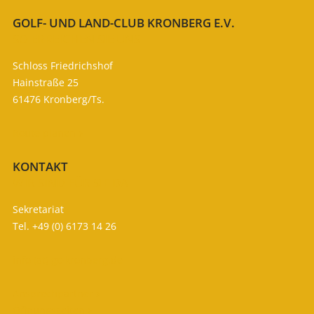
GOLF- UND LAND-CLUB KRONBERG E.V.
SO ERREICHEN SIE UNS
Schloss Friedrichshof
Hainstraße 25
61476 Kronberg/Ts.
Route planen

KONTAKT
WIR SIND FÜR SIE DA
Sekretariat
Tel. +49 (0) 6173 14 26
info (at) gc-kronberg.de
Ansprechpartner

Öffnungszeiten
