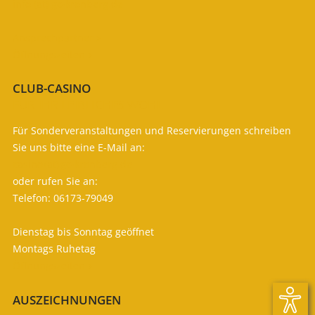
info (at) gc-kronberg.de
Ansprechpartner

Öffnungszeiten

CLUB-CASINO
FÜR IHR LEIBLICHES WOHL
Für Sonderveranstaltungen und Reservierungen schreiben
Sie uns bitte eine E-Mail an:
casino (at) gc-kronberg.de
oder rufen Sie an:
Telefon: 06173-79049
Dienstag bis Sonntag geöffnet
Montags Ruhetag
Öffnungszeiten

AUSZEICHNUNGEN