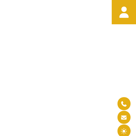



