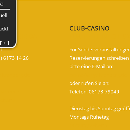
KT
CLUB-CASINO
D FÜR SIE DA
FÜR IHR LEIBLICHES
at
Für Sonderveranstaltunge
0) 6173 14 26
Reservierungen schreiben 
bitte eine E-Mail an:
gc-kronberg.de
casino (at) gc-kronberg.de
oder rufen Sie an:
partner
Telefon: 06173-79049

zeiten

Dienstag bis Sonntag geöff
Montags Ruhetag
Öffnungszeiten
