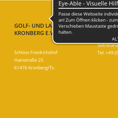
GOLF- UND LAND-CLUB
KONTA
KRONBERG E.V.
WIR SIN
SO ERREICHEN SIE UNS
Sekretari
Schloss Friedrichshof
Tel. +49 (
Hainstraße 25
61476 Kronberg/Ts.
info (at) 
Route planen
Ansprech

Öffnungs