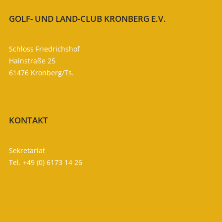
GOLF- UND LAND-CLUB KRONBERG E.V.
SO ERREICHEN SIE UNS
Schloss Friedrichshof
Hainstraße 25
61476 Kronberg/Ts.
Route planen

KONTAKT
WIR SIND FÜR SIE DA
Sekretariat
Tel. +49 (0) 6173 14 26
info (at) gc-kronberg.de
Ansprechpartner

Öffnungszeiten