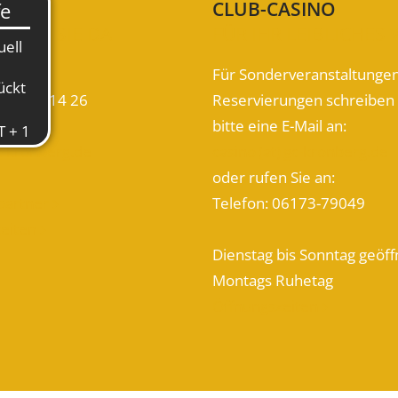
KT
CLUB-CASINO
D FÜR SIE DA
FÜR IHR LEIBLICHES
at
Für Sonderveranstaltunge
0) 6173 14 26
Reservierungen schreiben 
bitte eine E-Mail an:
gc-kronberg.de
casino (at) gc-kronberg.de
oder rufen Sie an:
partner
Telefon: 06173-79049

zeiten

Dienstag bis Sonntag geöff
Montags Ruhetag
Öffnungszeiten
