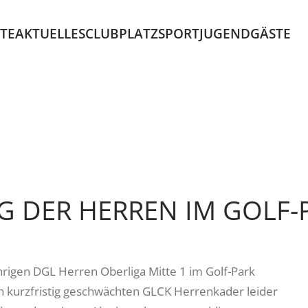
ITE
AKTUELLES
CLUB
PLATZ
SPORT
JUGEND
GÄSTE
AG DER HERREN IM GOLF
ährigen DGL Herren Oberliga Mitte 1 im Golf-Park
h kurzfristig geschwächten GLCK Herrenkader leider