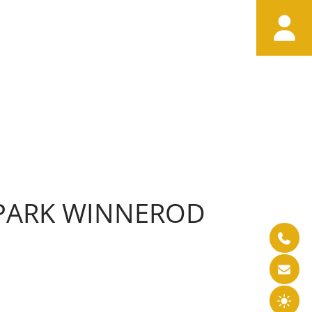

-PARK WINNEROD


