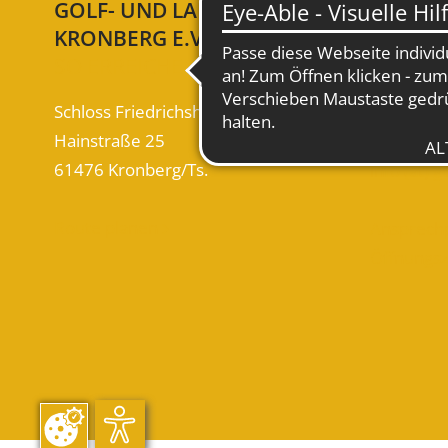
GOLF- UND LAND-CLUB
KONTA
KRONBERG E.V.
WIR SIN
SO ERREICHEN SIE UNS
Sekretari
Schloss Friedrichshof
Tel. +49 (
Hainstraße 25
61476 Kronberg/Ts.
info (at) 
Route planen
Ansprech

Öffnungs