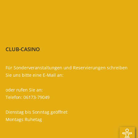
info (at) gc-kronberg.de
Ansprechpartner

Öffnungszeiten

CLUB-CASINO
FÜR IHR LEIBLICHES WOHL
Für Sonderveranstaltungen und Reservierungen schreiben
Sie uns bitte eine E-Mail an:
casino (at) gc-kronberg.de
oder rufen Sie an:
Telefon: 06173-79049
Dienstag bis Sonntag geöffnet
Montags Ruhetag
Öffnungszeiten
