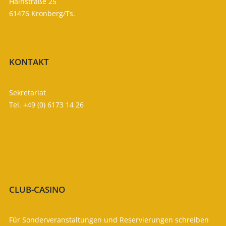
Hainstraße 25
61476 Kronberg/Ts.
Route planen

KONTAKT
WIR SIND FÜR SIE DA
Sekretariat
Tel. +49 (0) 6173 14 26
info (at) gc-kronberg.de
Ansprechpartner

Öffnungszeiten

CLUB-CASINO
FÜR IHR LEIBLICHES WOHL
Für Sonderveranstaltungen und Reservierungen schreiben