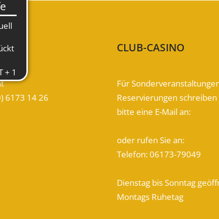
KT
CLUB-CASINO
D FÜR SIE DA
FÜR IHR LEIBLICHES
at
Für Sonderveranstaltunge
0) 6173 14 26
Reservierungen schreiben 
bitte eine E-Mail an:
gc-kronberg.de
casino (at) gc-kronberg.de
oder rufen Sie an:
partner
Telefon: 06173-79049

zeiten

Dienstag bis Sonntag geöff
Montags Ruhetag
Öffnungszeiten
