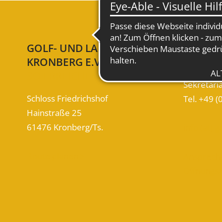
GOLF- UND LAND-CLUB
KONTA
KRONBERG E.V.
WIR SIN
SO ERREICHEN SIE UNS
Sekretari
Schloss Friedrichshof
Tel. +49 (
Hainstraße 25
61476 Kronberg/Ts.
info (at) 
Route planen
Ansprech

Öffnungs