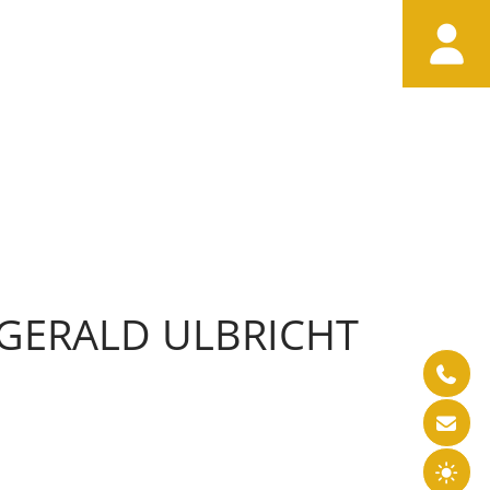

 GERALD ULBRICHT


