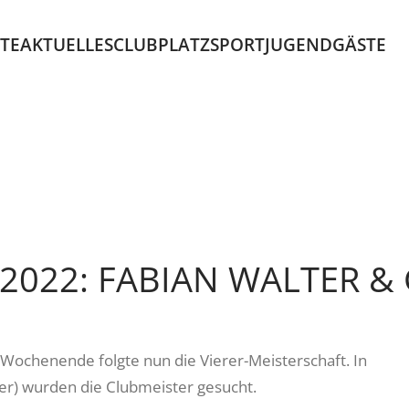
ITE
AKTUELLES
CLUB
PLATZ
SPORT
JUGEND
GÄSTE
 2022: FABIAN WALTER &
ochenende folgte nun die Vierer-Meisterschaft. In
rer) wurden die Clubmeister gesucht.